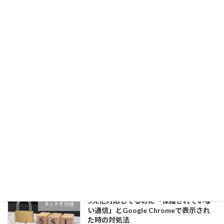
木更津エリアの地域ポータルサイト「き
住んでる地域のこと
さこんぷらす」へリニューアル
2025年7月23日
地域ポータルサイトリニューアルへ向け
住んでる地域のこと
て その1
2025年5月16日
DELL アンバサダーでXPS15を体験して
パソコン色々
みた！
2021年10月24日
SSL化対応してるのに「保護されていな
ネットその他
い通信」とGoogle Chromeで表示され
た時の対処法