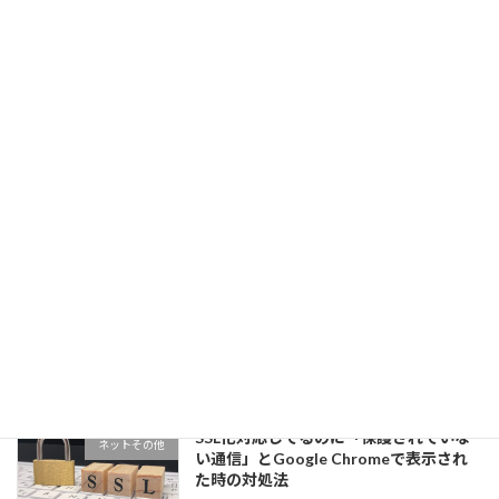
木更津エリアの地域ポータルサイト「き
住んでる地域のこと
さこんぷらす」へリニューアル
2025年7月23日
地域ポータルサイトリニューアルへ向け
住んでる地域のこと
て その1
2025年5月16日
DELL アンバサダーでXPS15を体験して
パソコン色々
みた！
2021年10月24日
SSL化対応してるのに「保護されていな
ネットその他
い通信」とGoogle Chromeで表示され
た時の対処法