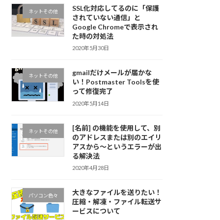
SSL化対応してるのに「保護
ネットその他
されていない通信」と
Google Chromeで表示され
た時の対処法
2020年5月30日
gmailだけメールが届かな
ネットその他
い！Postmaster Toolsを使
って修復完了
2020年5月14日
[名前] の機能を使用して、別
ネットその他
のアドレスまたは別のエイリ
アスから～というエラーが出
る解決法
2020年4月28日
大きなファイルを送りたい！
パソコン色々
圧縮・解凍・ファイル転送サ
ービスについて