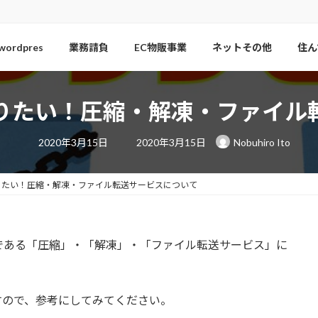
wordpres
業務請負
EC物販事業
ネットその他
住ん
りたい！圧縮・解凍・ファイル
最
2020年3月15日
2020年3月15日
Nobuhiro Ito
終
更
新
日
りたい！圧縮・解凍・ファイル転送サービスについて
時
:
である「圧縮」・「解凍」・「ファイル転送サービス」に
ますので、参考にしてみてください。