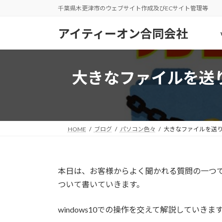
コ
ナ
千葉県木更津市のウェブサイト作成及びECサイト管理等
ン
ビ
テ
ゲ
アイティーオン合同会社
ン
ー
ツ
シ
へ
ョ
大きなファイルを送
ス
ン
キ
に
ッ
移
プ
動
HOME
ブログ
パソコン色々
大きなファイルを送
本日は、お客様からよく聞かれる質問の一つ
ついて書いていきます。
windows10での操作を交えて解説していき