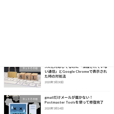
地域ポータルサイトリニューアルへ向け
住んでる地域のこと
て その1
2025年5月16日
DELL アンバサダーでXPS15を体験して
パソコン色々
みた！
2021年10月24日
SSL化対応してるのに「保護されていな
ネットその他
い通信」とGoogle Chromeで表示され
た時の対処法
2020年5月30日
gmailだけメールが届かない！
ネットその他
Postmaster Toolsを使って修復完了
2020年5月14日